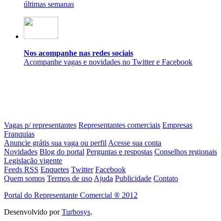
últimas semanas
Nos acompanhe nas redes sociais
Acompanhe vagas e novidades no Twitter e Facebook
Vagas p/ representantes
Representantes comerciais
Empresas
Franquias
Anuncie grátis sua vaga ou perfil
Acesse sua conta
Novidades
Blog do portal
Perguntas e respostas
Conselhos regionais
Legislação vigente
Feeds RSS
Enquetes
Twitter
Facebook
Quem somos
Termos de uso
Ajuda
Publicidade
Contato
Portal do Representante Comercial ® 2012
Desenvolvido por
Turbosys
.