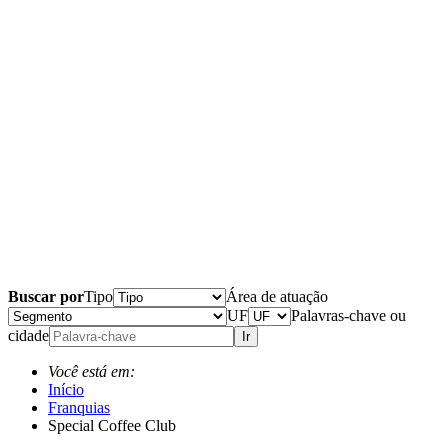
Buscar por
Tipo
Área de atuação
UF
Palavras-chave ou
cidade
Ir
Você está em:
Início
Franquias
Special Coffee Club