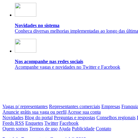
Novidades no sistema
Conheça diversas melhorias implementadas ao longo das últim
Nos acompanhe nas redes sociais
Acompanhe vagas e novidades no Twitter e Facebook
Vagas p/ representantes
Representantes comerciais
Empresas
Franqui
Anuncie grátis sua vaga ou perfil
Acesse sua conta
Novidades
Blog do portal
Perguntas e respostas
Conselhos regionais
Feeds RSS
Enquetes
Twitter
Facebook
Quem somos
Termos de uso
Ajuda
Publicidade
Contato