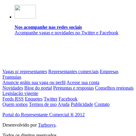
Nos acompanhe nas redes sociais
Acompanhe vagas e novidades no Twitter e Facebook
Vagas p/ representantes
Representantes comerciais
Empresas
Franquias
Anuncie grátis sua vaga ou perfil
Acesse sua conta
Novidades
Blog do portal
Perguntas e respostas
Conselhos regionais
Legislação vigente
Feeds RSS
Enquetes
Twitter
Facebook
Quem somos
Termos de uso
Ajuda
Publicidade
Contato
Portal do Representante Comercial ® 2012
Desenvolvido por
Turbosys
.
Todos os direitos reservados.