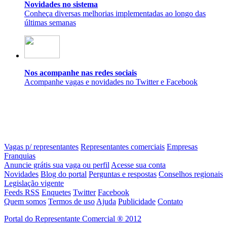
Novidades no sistema
Conheça diversas melhorias implementadas ao longo das
últimas semanas
Nos acompanhe nas redes sociais
Acompanhe vagas e novidades no Twitter e Facebook
Vagas p/ representantes
Representantes comerciais
Empresas
Franquias
Anuncie grátis sua vaga ou perfil
Acesse sua conta
Novidades
Blog do portal
Perguntas e respostas
Conselhos regionais
Legislação vigente
Feeds RSS
Enquetes
Twitter
Facebook
Quem somos
Termos de uso
Ajuda
Publicidade
Contato
Portal do Representante Comercial ® 2012