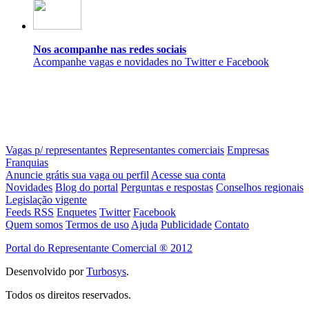
Nos acompanhe nas redes sociais
Acompanhe vagas e novidades no Twitter e Facebook
Vagas p/ representantes
Representantes comerciais
Empresas
Franquias
Anuncie grátis sua vaga ou perfil
Acesse sua conta
Novidades
Blog do portal
Perguntas e respostas
Conselhos regionais
Legislação vigente
Feeds RSS
Enquetes
Twitter
Facebook
Quem somos
Termos de uso
Ajuda
Publicidade
Contato
Portal do Representante Comercial ® 2012
Desenvolvido por
Turbosys
.
Todos os direitos reservados.