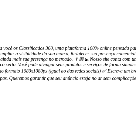
a você os Classificados 360, uma plataforma 100% online pensada par
a ampliar a visibilidade da sua marca, fortalecer sua presença comerci
a ainda mais sua presença no mercado. 👨🏼‍💻 Nosso site conta com u
co certo. Você pode divulgar seus produtos e serviços de forma simples
formato 1080x1080px (igual ao das redes sociais) ✅ Escreva um breve
tapas. Queremos garantir que seu anúncio esteja no ar sem complicaç