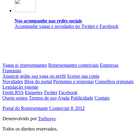
Nos acompanhe nas redes sociais
Acompanhe vagas e novidades no Twitter e Facebook
Vagas p/ representantes
Representantes comerciais
Empresas
Franquias
Anuncie grátis sua vaga ou perfil
Acesse sua conta
Novidades
Blog do portal
Perguntas e respostas
Conselhos regionais
Legislação vigente
Feeds RSS
Enquetes
Twitter
Facebook
Quem somos
Termos de uso
Ajuda
Publicidade
Contato
Portal do Representante Comercial ® 2012
Desenvolvido por
Turbosys
.
Todos os direitos reservados.