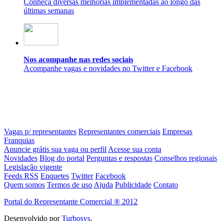
Conheça diversas melhorias implementadas ao longo das
últimas semanas
Nos acompanhe nas redes sociais
Acompanhe vagas e novidades no Twitter e Facebook
Vagas p/ representantes
Representantes comerciais
Empresas
Franquias
Anuncie grátis sua vaga ou perfil
Acesse sua conta
Novidades
Blog do portal
Perguntas e respostas
Conselhos regionais
Legislação vigente
Feeds RSS
Enquetes
Twitter
Facebook
Quem somos
Termos de uso
Ajuda
Publicidade
Contato
Portal do Representante Comercial ® 2012
Desenvolvido por
Turbosys
.