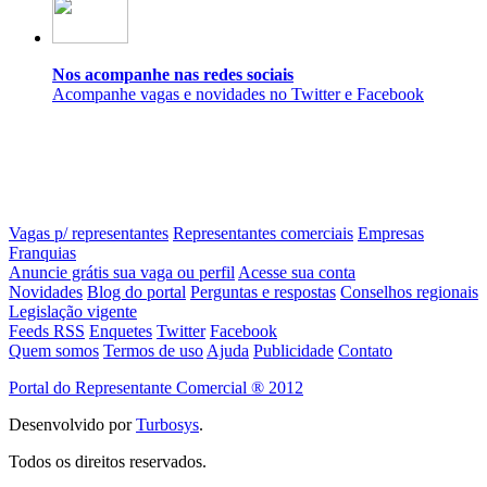
Nos acompanhe nas redes sociais
Acompanhe vagas e novidades no Twitter e Facebook
Vagas p/ representantes
Representantes comerciais
Empresas
Franquias
Anuncie grátis sua vaga ou perfil
Acesse sua conta
Novidades
Blog do portal
Perguntas e respostas
Conselhos regionais
Legislação vigente
Feeds RSS
Enquetes
Twitter
Facebook
Quem somos
Termos de uso
Ajuda
Publicidade
Contato
Portal do Representante Comercial ® 2012
Desenvolvido por
Turbosys
.
Todos os direitos reservados.