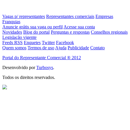
Vagas p/ representantes
Representantes comerciais
Empresas
Franquias
Anuncie grátis sua vaga ou perfil
Acesse sua conta
Novidades
Blog do portal
Perguntas e respostas
Conselhos regionais
Legislação vigente
Feeds RSS
Enquetes
Twitter
Facebook
Quem somos
Termos de uso
Ajuda
Publicidade
Contato
Portal do Representante Comercial ® 2012
Desenvolvido por
Turbosys
.
Todos os direitos reservados.