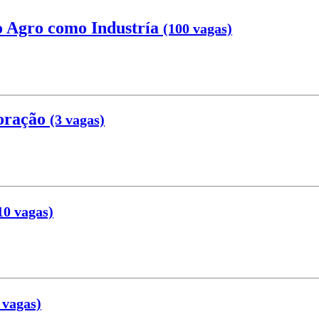
o Agro como Industría
(100 vagas)
coração
(3 vagas)
10 vagas)
 vagas)