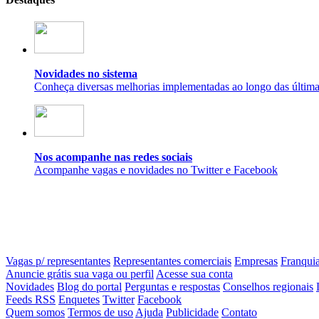
Novidades no sistema
Conheça diversas melhorias implementadas ao longo das últim
Nos acompanhe nas redes sociais
Acompanhe vagas e novidades no Twitter e Facebook
Vagas p/ representantes
Representantes comerciais
Empresas
Franqui
Anuncie grátis sua vaga ou perfil
Acesse sua conta
Novidades
Blog do portal
Perguntas e respostas
Conselhos regionais
Feeds RSS
Enquetes
Twitter
Facebook
Quem somos
Termos de uso
Ajuda
Publicidade
Contato