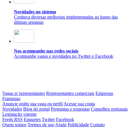
Novidades no sistema
Conheça diversas melhorias implementadas ao longo das
últimas semanas
Nos acompanhe nas redes sociais
Acompanhe vagas e novidades no Twitter e Facebook
Vagas p/ representantes
Representantes comerciais
Empresas
Franquias
Anuncie grátis sua vaga ou perfil
Acesse sua conta
Novidades
Blog do portal
Perguntas e respostas
Conselhos regionais
Legislação vigente
Feeds RSS
Enquetes
Twitter
Facebook
Quem somos
Termos de uso
Ajuda
Publicidade
Contato