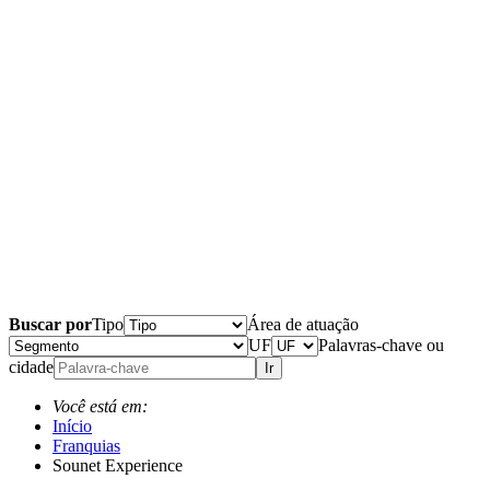
Buscar por
Tipo
Área de atuação
UF
Palavras-chave ou
cidade
Ir
Você está em:
Início
Franquias
Sounet Experience