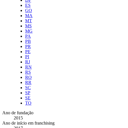
DF
ES
GO
MA
MT
MS
MG
PA
PB
PR
PE
PI
RJ
RN
RS
RO
RR
SC
SP
SE
TO
Ano de fundação
2015
Ano de início em franchising