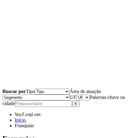
Buscar por
Tipo
Área de atuação
UF
Palavras-chave ou
cidade
Ir
Você está em:
Início
Franquias