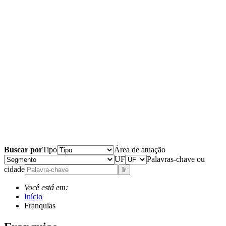
Buscar por
Tipo
Área de atuação
UF
Palavras-chave ou
cidade
Ir
Você está em:
Início
Franquias