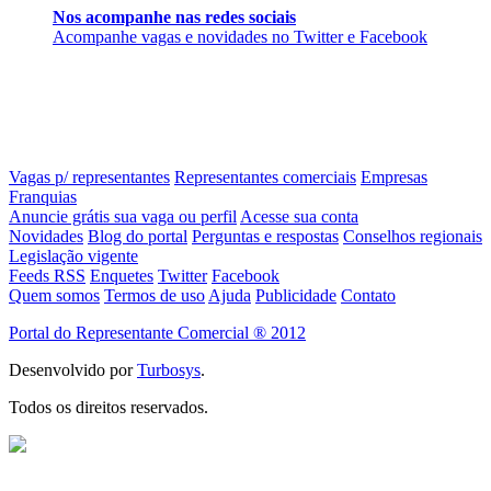
Nos acompanhe nas redes sociais
Acompanhe vagas e novidades no Twitter e Facebook
Vagas p/ representantes
Representantes comerciais
Empresas
Franquias
Anuncie grátis sua vaga ou perfil
Acesse sua conta
Novidades
Blog do portal
Perguntas e respostas
Conselhos regionais
Legislação vigente
Feeds RSS
Enquetes
Twitter
Facebook
Quem somos
Termos de uso
Ajuda
Publicidade
Contato
Portal do Representante Comercial ® 2012
Desenvolvido por
Turbosys
.
Todos os direitos reservados.